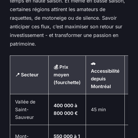
temps en haute saison. Et même en basse saison,
certaines régions attirent les amateurs de
raquettes, de motoneige ou de silence. Savoir
anticiper ces flux, c’est maximiser son retour sur
investissement - et transformer une passion en
patrimoine.
🚗
💰 Prix
Accessibilité
🏠 
📍 Secteur
moyen
depuis
loca
(fourchette)
Montréal
Vallée de
Éle
400 000 à
Saint-
45 min
de
800 000 €
Sauveur
été
Trè
Mont-
550 000 à 1