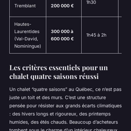
1h30
tou
Tremblant
200 000 €
int
Hautes-
Moy
Laurentides
300 000 à
éle
1h45 à 2h
(Val-David,
600 000 €
nic
Nominingue)
et 
Les critères essentiels pour un
chalet quatre saisons réussi
Un chalet “quatre saisons” au Québec, ce n’est pas
juste un toit et des murs. C’est une structure
pensée pour résister aux grands écarts climatiques
: des hivers longs et rigoureux, des printemps
humides, des étés chauds. Beaucoup d’acheteurs
tombent sous le charme d’un intérieur chaleureux