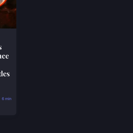
s
nce
des
6 min