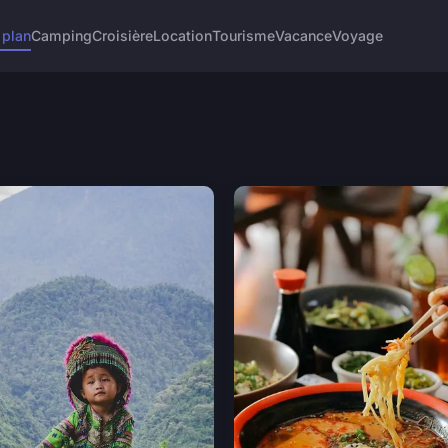
 plan
Camping
Croisière
Location
Tourisme
Vacance
Voyage