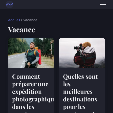
Accueil
› Vacance
Vacance
Comment
Quelles sont
préparer une
les
expédition
meilleures
photographique
destinations
dans les
pour les