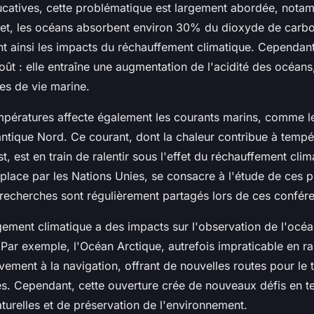
ucatives, cette problématique est largement abordée, nota
fet, les océans absorbent environ 30% du dioxyde de carbo
t ainsi les impacts du réchauffement climatique. Cependant
oût : elle entraîne une augmentation de l'acidité des océans,
s de vie marine.
pératures affecte également les courants marins, comme le
antique Nord. Ce courant, dont la chaleur contribue à tempér
t, est en train de ralentir sous l'effet du réchauffement cl
n place par les Nations Unies, se consacre à l'étude de ces
s recherches sont régulièrement partagés lors de ces confér
gement climatique a des impacts sur l'observation de l'océan
 Par exemple, l'Océan Arctique, autrefois impraticable en ra
vement à la navigation, offrant de nouvelles routes pour le 
s. Cependant, cette ouverture crée de nouveaux défis en t
turelles et de préservation de l'environnement.