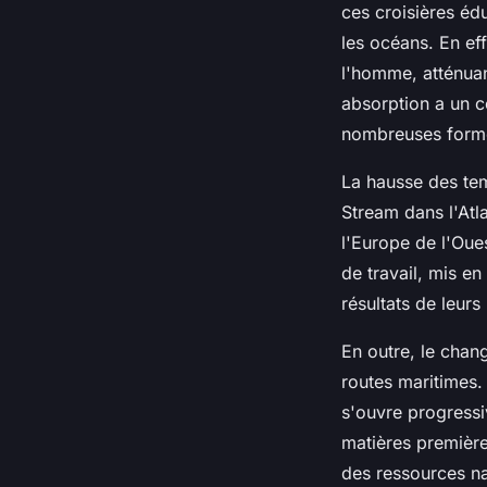
ces croisières éd
les océans. En ef
l'homme, atténuan
absorption a un c
nombreuses forme
La hausse des tem
Stream dans l'Atl
l'Europe de l'Oues
de travail, mis e
résultats de leur
En outre, le chan
routes maritimes.
s'ouvre progressi
matières première
des ressources na