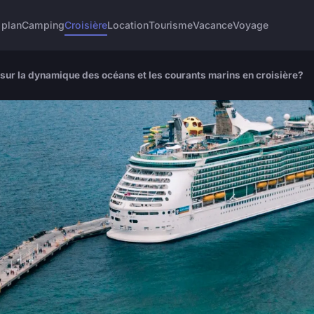
 plan
Camping
Croisière
Location
Tourisme
Vacance
Voyage
sur la dynamique des océans et les courants marins en croisière?