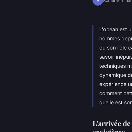
R
Romane
14 mai
L'océan est u
hommes depui
ou son rôle c
savoir inépui
techniques ma
dynamique des
expérience u
comment cette
quelle est s
L'arrivée d
croisières