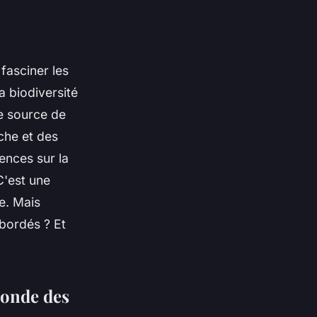
fasciner les
 biodiversité
ne source de
che et des
rences sur la
C'est une
e. Mais
abordés ? Et
monde des