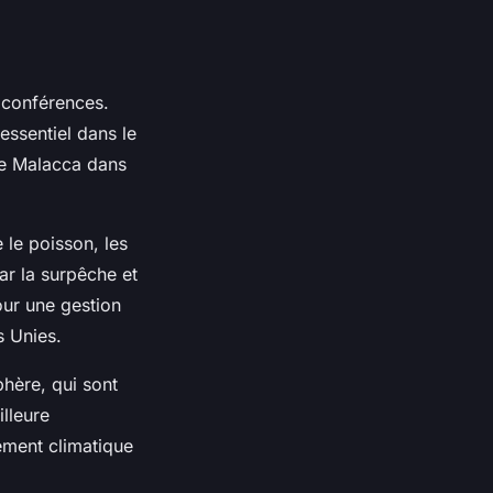
 conférences.
essentiel dans le
de Malacca dans
 le poisson, les
r la surpêche et
our une gestion
s Unies.
phère, qui sont
lleure
ement climatique