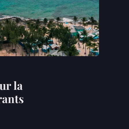
ur la
rants