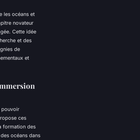
e les océans et
apitre novateur
agée. Cette idée
cherche et des
agnies de
nnementaux et
 immersion
 pouvoir
propose ces
a formation des
e des océans dans