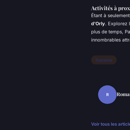
Activités à pro
Étant à seulement
d'Orly
. Explorez 
plus de temps, Pa
innombrables attra
Tourisme
Roma
R
Voir tous les arti