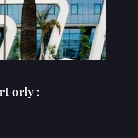
t orly :