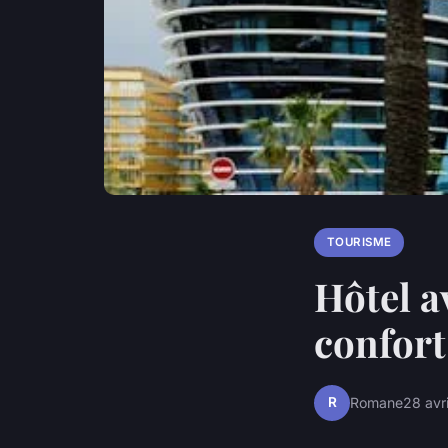
TOURISME
Hôtel av
confort
R
Romane
28 avr