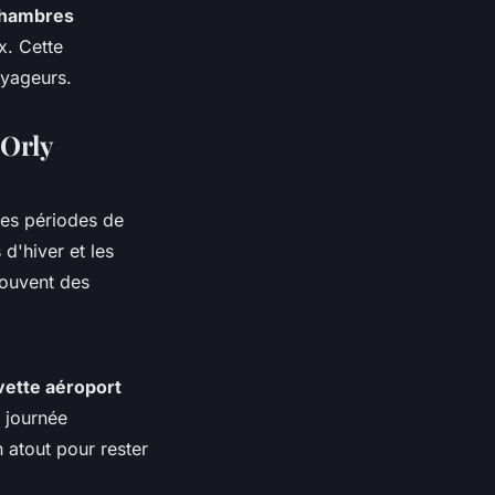
hambres
x. Cette
oyageurs.
 Orly
les périodes de
d'hiver et les
souvent des
vette aéroport
e journée
 atout pour rester