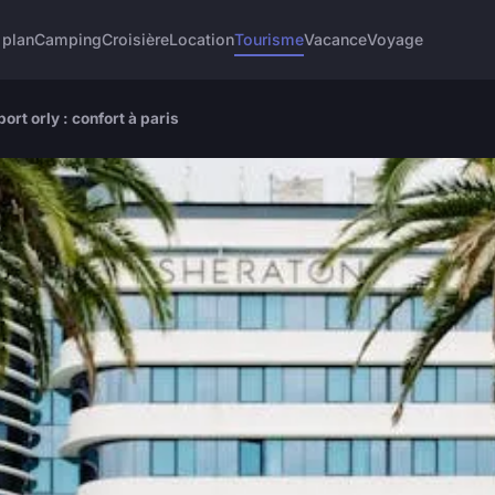
 plan
Camping
Croisière
Location
Tourisme
Vacance
Voyage
ort orly : confort à paris