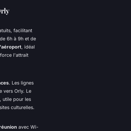
Orly
its, facilitant
de 6h à 9h et de
l'aéroport
, idéal
orce l'attrait
aces
. Les lignes
e vers Orly. Le
 utile pour les
ites culturelles.
 réunion
avec Wi-