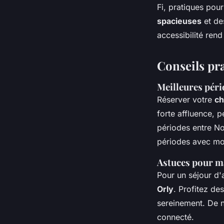
Fi, pratiques pou
spacieuses
et de
accessibilité rend
Conseils pra
Meilleures péri
Réserver votre
ch
forte affluence, p
périodes entre No
périodes avec moin
Astuces pour ma
Pour un séjour d'a
Orly
. Profitez de
sereinement. De n
connecté.