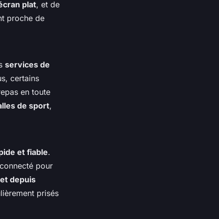
écran plat
, et de
nt proche de
es
services de
s, certains
repas en toute
alles de sport
,
pide et fiable
.
r connecté pour
 et depuis
lièrement prisés