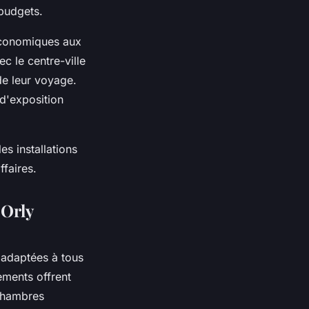
 budgets.
 économiques aux
c le centre-ville
de leur voyage.
 d'exposition
es installations
faires.
 Orly
adaptées à tous
ements offrent
 chambres